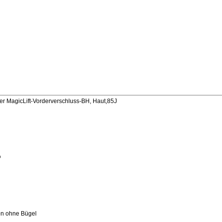
 MagicLift-Vorderverschluss-BH, Haut,85J
%
ion ohne Bügel