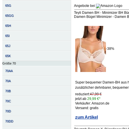
65G
Angebote bei
Teyli Damen BH - Minimizer BH Büg
65GG
Damen Bügel Minimizer - Damen B
65H
65I
65J
-38%
65K
Größe 70
70AA
70A
Super bequemer Damen-BH aus ho
zusätzlicher dehnbarer, bequeme
70B
reduziert:
47,99 €
jetzt ab
29,99 €*
70C
Verkäufer: Amazon.de
Versand: gratis
70D
zum Artikel
70DD