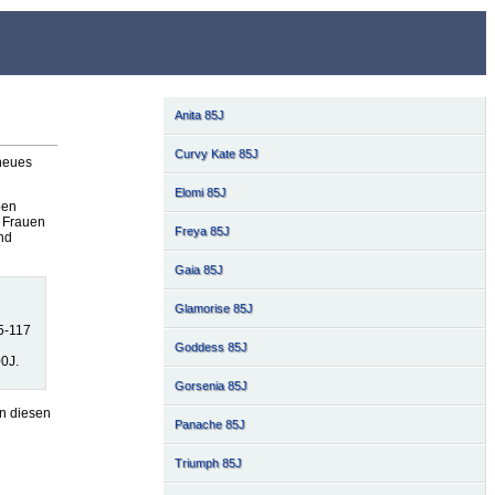
Anita 85J
Curvy Kate 85J
 neues
Elomi 85J
ben
e Frauen
Freya 85J
nd
Gaia 85J
Glamorise 85J
5-117
Goddess 85J
00J.
Gorsenia 85J
n diesen
Panache 85J
Triumph 85J