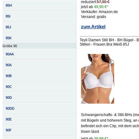
reduziert:
57,90 €
85H
jetzt ab
49,90 €*
Verkäufer: Amazon.de
85I
Versand: gratis
zum Artikel
85J
85K
Teyli Damen Still BH - BH Bügel -
Stillen - Frauen Bra Weiß 85J
Größe 90
90AA
90A
90B
90C
90D
90DD
Schwangerschafts- & Still-BHs (mat
90E
mit Bügeln und höherem Steg, an 
befindet sich ein Clip, mit dem sic
90F
lösen lässt
jetzt ab
39,99 €*