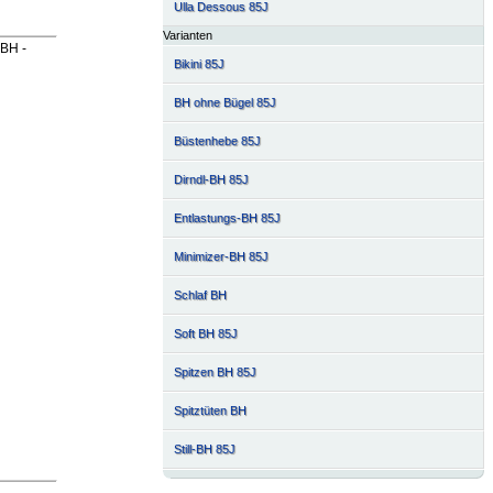
Ulla Dessous 85J
Varianten
 BH -
Bikini 85J
BH ohne Bügel 85J
Büstenhebe 85J
Dirndl-BH 85J
Entlastungs-BH 85J
Minimizer-BH 85J
Schlaf BH
Soft BH 85J
Spitzen BH 85J
Spitztüten BH
Still-BH 85J