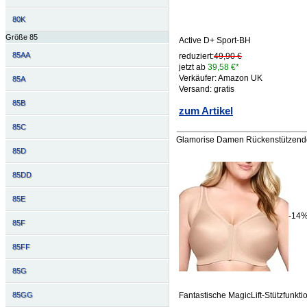
80K
Größe 85
Active D+ Sport-BH
85AA
reduziert:
49,90 €
jetzt ab
39,58 €*
Verkäufer: Amazon UK
85A
Versand: gratis
85B
zum Artikel
85C
Glamorise Damen Rückenstützender
85D
85DD
85E
-14
85F
85FF
85G
85GG
Fantastische MagicLift-Stützfunkt