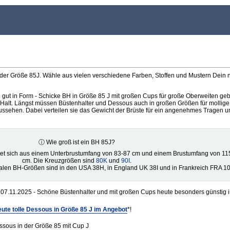
 der Größe 85J. Wähle aus vielen verschiedene Farben, Stoffen und Mustern Dein
e gut in Form - Schicke BH in Größe 85 J mit großen Cups für große Oberweiten ge
Halt. Längst müssen Büstenhalter und Dessous auch in großen Größen für mollig
aussehen. Dabei verteilen sie das Gewicht der Brüste für ein angenehmes Tragen u
ⓘ Wie groß ist ein BH 85J?
et sich aus einem Unterbrustumfang von 83-87 cm und einem Brustumfang von 11
cm. Die Kreuzgrößen sind
80K
und
90I
.
alen BH-Größen sind in den USA 38H, in England UK 38I und in Frankreich FRA 1
07.11.2025 - Schöne Büstenhalter und mit großen Cups heute besonders günstig i
ute tolle Dessous in Größe 85 J im Angebot
*!
sous in der Größe 85 mit Cup J