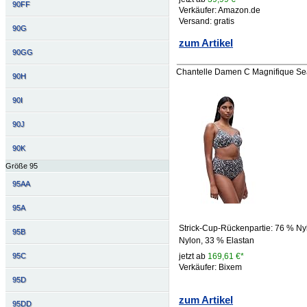
90FF
Verkäufer: Amazon.de
Versand: gratis
90G
zum Artikel
90GG
Chantelle Damen C Magnifique Sea
90H
90I
90J
90K
Größe 95
95AA
95A
Strick-Cup-Rückenpartie: 76 % Nylo
95B
Nylon, 33 % Elastan
95C
jetzt ab
169,61 €*
Verkäufer: Bixem
95D
zum Artikel
95DD