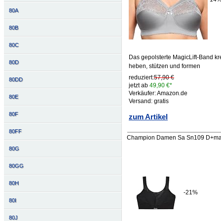
80A
80B
80C
Das gepolsterte MagicLift-Band kre
80D
heben, stützen und formen
reduziert:
57,90 €
80DD
jetzt ab
49,90 €*
Verkäufer: Amazon.de
80E
Versand: gratis
80F
zum Artikel
80FF
Champion Damen Sa Sn109 D+max 
80G
80GG
80H
-21%
80I
80J