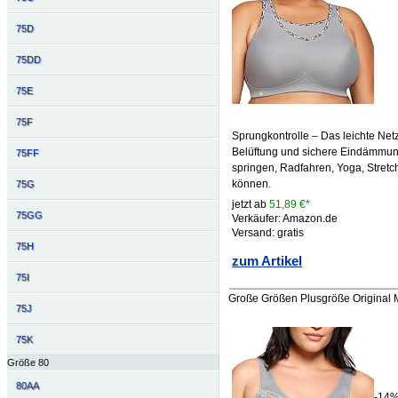
75D
75DD
75E
75F
Sprungkontrolle – Das leichte Net
Belüftung und sichere Eindämmung
75FF
springen, Radfahren, Yoga, Stretc
können.
75G
jetzt ab
51,89 €*
75GG
Verkäufer: Amazon.de
Versand: gratis
75H
zum Artikel
75I
Große Größen Plusgröße Original M
75J
75K
Größe 80
80AA
-14