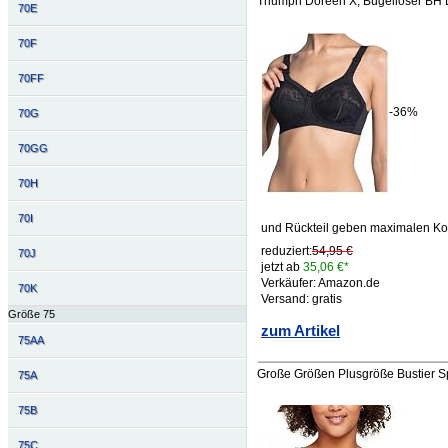
Triumph Doreen X, Bügelloser BH
70E
70F
70FF
-36%
70G
70GG
70H
70I
und Rückteil geben maximalen Ko
reduziert:
54,95 €
70J
jetzt ab
35,06 €*
Verkäufer: Amazon.de
70K
Versand: gratis
Größe 75
zum Artikel
75AA
Große Größen Plusgröße Bustier Sp
75A
75B
75C