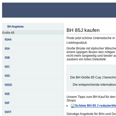
BH Angebote
BH 85J kaufen
Größe 65
Finde jetzt schöne Unterwäsche in
65AA
Lieblingsstück.
Große Brüste mit stylischer Wäsch
65A
einem üppigen Busen den nötigen 
nicht mehr langweilig und bieder 
65B
zaubern ein tolles Dekolleté.
65C
65D
Die BH-Größe 85 Cup J berechn
Die entsprechende internation
65DD
65E
Unsere Tipps zum BH-Kauf für den 
Shops:
65F
He
65FF
Günstige Angebote für BHs und Des