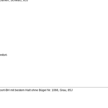
 Damen, Schwarz, 85J
mfort-
ort-BH mit bestem Halt ohne Bügel Nr. 1066, Grau, 85J