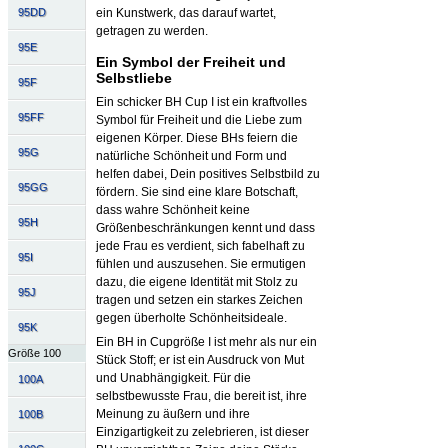
ein Kunstwerk, das darauf wartet,
95DD
getragen zu werden.
95E
Ein Symbol der Freiheit und
Selbstliebe
95F
Ein schicker BH Cup I ist ein kraftvolles
95FF
Symbol für Freiheit und die Liebe zum
eigenen Körper. Diese BHs feiern die
95G
natürliche Schönheit und Form und
helfen dabei, Dein positives Selbstbild zu
95GG
fördern. Sie sind eine klare Botschaft,
dass wahre Schönheit keine
95H
Größenbeschränkungen kennt und dass
jede Frau es verdient, sich fabelhaft zu
95I
fühlen und auszusehen. Sie ermutigen
dazu, die eigene Identität mit Stolz zu
95J
tragen und setzen ein starkes Zeichen
gegen überholte Schönheitsideale.
95K
Ein BH in Cupgröße I ist mehr als nur ein
Größe 100
Stück Stoff; er ist ein Ausdruck von Mut
und Unabhängigkeit. Für die
100A
selbstbewusste Frau, die bereit ist, ihre
Meinung zu äußern und ihre
100B
Einzigartigkeit zu zelebrieren, ist dieser