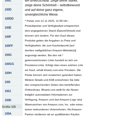
100C
BH unverzichtbar. Zeige deine Stärke,
zeige deine Schönheit – selbstbewusst
100D
und auf deine ganz eigene,
unvergleichliche Weise.
100DD
* Preise vom 12.11.2025, 11:58 Uhr -
Produktpreise und Verfügbarkeit entsprechen
100E
dem angegebenen Stand (Datum/Uhrzeit) und
können sich ändern. Für den Kauf dieses
100F
Produkts gelten die Angaben zu Preis und
100FF
Verfügbarkeit, die zum Kaufzeitpunkt [auf
der/den maßgeblichen Amazon-Website(s)]
100G
angezeigt werden. Bei den mit *
gekennzeichneten Links handelt es sich um
100GG
Provisions-Links. Erfolgt über einen solchen Link
ein Kauf, erhält bhsets.com eine Provision. Die
100H
Preise können sich inzwischen geändert haben.
Weitere Details und AGB entnehmen Sie bitte
100I
den entsprechenden Seiten des betreffenden
Onlineshops. Bhsets.com stellt für die Nutzer
100J
lediglich automatisiert Informationen zur
Verfügung. Amazon und das Amazon-Logo sind
100K
Warenzeichen von Amazon.com, Inc. oder eines
Größe 105
seiner verbundenen Unternehmen. Als Amazon-
105A
Partner verdienen wir an qualifizierten Käufen.