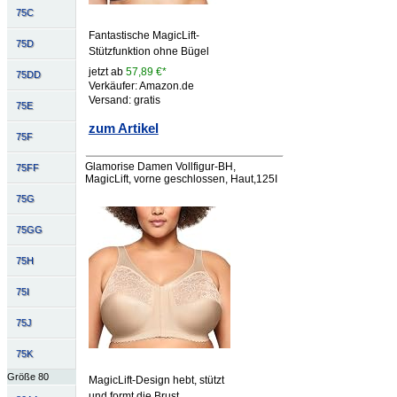
75C
Fantastische MagicLift-
75D
Stützfunktion ohne Bügel
jetzt ab
57,89 €*
75DD
Verkäufer: Amazon.de
Versand: gratis
75E
zum Artikel
75F
Glamorise Damen Vollfigur-BH,
75FF
MagicLift, vorne geschlossen, Haut,125I
75G
75GG
75H
75I
75J
75K
Größe 80
MagicLift-Design hebt, stützt
und formt die Brust