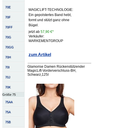
70E
MAGICLIFT-TECHNOLOGIE:
Ein gepolstertes Band hebt,
70F
formt und stützt ganz ohne
Bügel.
70FF
jetzt ab
57,90 €*
Verkäufer:
70G
MARKEMENTGROUP
70GG
zum Artikel
70H
Glamorise Damen Rückenstützender
70I
MagicLift-Vorderverschluss-BH,
Schwarz,125I
70J
70K
Größe 75
75AA
75A
75B