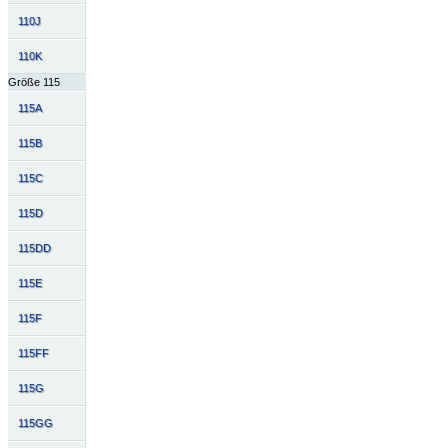
110J
110K
Größe 115
115A
115B
115C
115D
115DD
115E
115F
115FF
115G
115GG