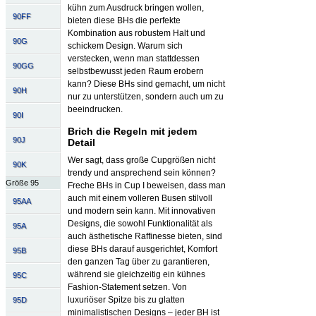
kühn zum Ausdruck bringen wollen,
90FF
bieten diese BHs die perfekte
Kombination aus robustem Halt und
90G
schickem Design. Warum sich
verstecken, wenn man stattdessen
90GG
selbstbewusst jeden Raum erobern
kann? Diese BHs sind gemacht, um nicht
90H
nur zu unterstützen, sondern auch um zu
beeindrucken.
90I
Brich die Regeln mit jedem
90J
Detail
Wer sagt, dass große Cupgrößen nicht
90K
trendy und ansprechend sein können?
Größe 95
Freche BHs in Cup I beweisen, dass man
auch mit einem volleren Busen stilvoll
95AA
und modern sein kann. Mit innovativen
Designs, die sowohl Funktionalität als
95A
auch ästhetische Raffinesse bieten, sind
diese BHs darauf ausgerichtet, Komfort
95B
den ganzen Tag über zu garantieren,
während sie gleichzeitig ein kühnes
95C
Fashion-Statement setzen. Von
luxuriöser Spitze bis zu glatten
95D
minimalistischen Designs – jeder BH ist