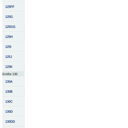
125FF
125G
125GG
125H
125I
125J
125K
Größe 130
130A
130B
130C
130D
130DD