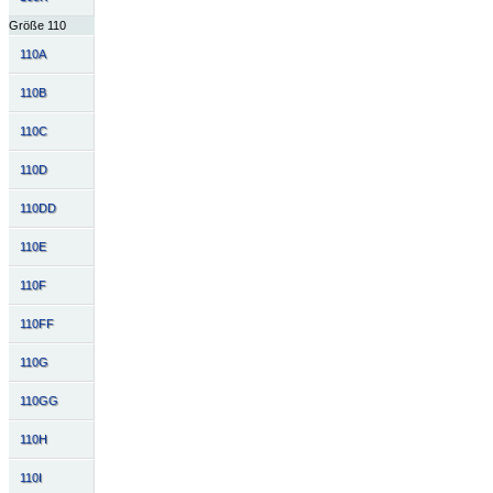
Größe 110
110A
110B
110C
110D
110DD
110E
110F
110FF
110G
110GG
110H
110I