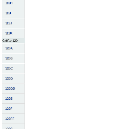
115H
115I
115J
115K
Größe 120
120A
120B
120C
120D
120DD
120E
120F
120FF
120G