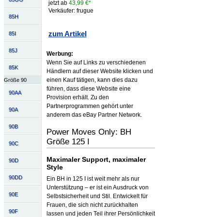
jetzt ab
43,99 €*
Verkäufer: frugue
85H
zum Artikel
85I
85J
Werbung:
Wenn Sie auf Links zu verschiedenen
85K
Händlern auf dieser Website klicken und
einen Kauf tätigen, kann dies dazu
Größe 90
führen, dass diese Website eine
90AA
Provision erhält. Zu den
Partnerprogrammen gehört unter
90A
anderem das eBay Partner Network.
90B
Power Moves Only: BH
Größe 125 I
90C
Maximaler Support, maximaler
90D
Style
90DD
Ein BH in 125 I ist weit mehr als nur
Unterstützung – er ist ein Ausdruck von
90E
Selbstsicherheit und Stil. Entwickelt für
Frauen, die sich nicht zurückhalten
90F
lassen und jeden Teil ihrer Persönlichkeit