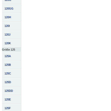
120GG
120H
120I
120J
120K
Größe 125
125A
125B
125C
125D
125DD
125E
125F