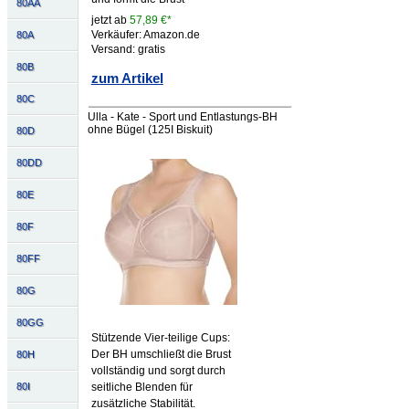
80AA
jetzt ab
57,89 €*
Verkäufer: Amazon.de
80A
Versand: gratis
80B
zum Artikel
80C
Ulla - Kate - Sport und Entlastungs-BH
ohne Bügel (125I Biskuit)
80D
80DD
80E
80F
80FF
80G
80GG
Stützende Vier-teilige Cups:
Der BH umschließt die Brust
80H
vollständig und sorgt durch
80I
seitliche Blenden für
zusätzliche Stabilität.