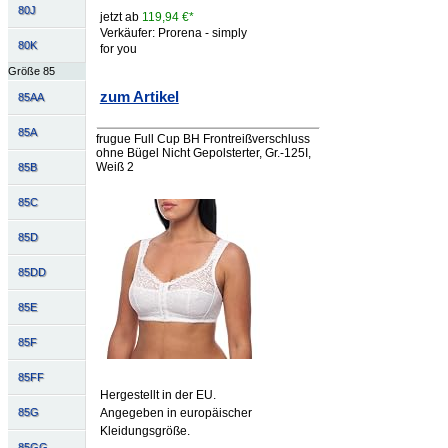
80J
jetzt ab
119,94 €*
Verkäufer: Prorena - simply
80K
for you
Größe 85
zum Artikel
85AA
85A
frugue Full Cup BH Frontreißverschluss
ohne Bügel Nicht Gepolsterter, Gr.-125I,
Weiß 2
85B
85C
85D
85DD
85E
85F
85FF
Hergestellt in der EU.
Angegeben in europäischer
85G
Kleidungsgröße.
85GG