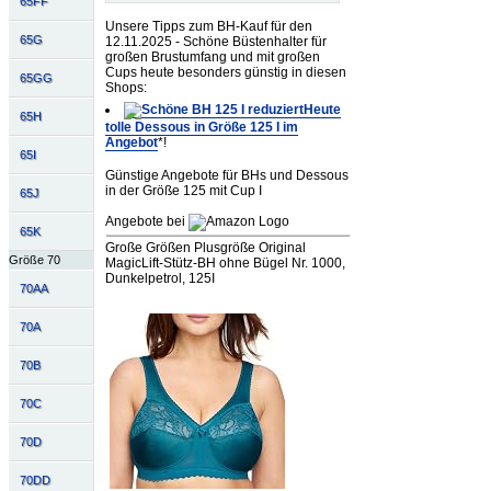
65FF
Unsere Tipps zum BH-Kauf für den
65G
12.11.2025 - Schöne Büstenhalter für
großen Brustumfang und mit großen
Cups heute besonders günstig in diesen
65GG
Shops:
Heute
65H
tolle Dessous in Größe 125 I im
Angebot
*!
65I
Günstige Angebote für BHs und Dessous
in der Größe 125 mit Cup I
65J
Angebote bei
65K
Große Größen Plusgröße Original
Größe 70
MagicLift-Stütz-BH ohne Bügel Nr. 1000,
Dunkelpetrol, 125I
70AA
70A
70B
70C
70D
70DD