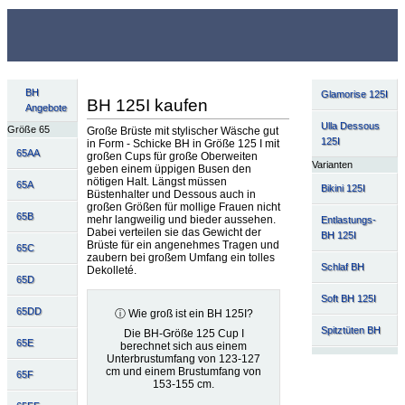
BH
Glamorise 125I
BH 125I kaufen
Angebote
Ulla Dessous
Größe 65
Große Brüste mit stylischer Wäsche gut
125I
in Form - Schicke BH in Größe 125 I mit
65AA
großen Cups für große Oberweiten
Varianten
geben einem üppigen Busen den
nötigen Halt. Längst müssen
65A
Bikini 125I
Büstenhalter und Dessous auch in
großen Größen für mollige Frauen nicht
65B
mehr langweilig und bieder aussehen.
Entlastungs-
Dabei verteilen sie das Gewicht der
BH 125I
Brüste für ein angenehmes Tragen und
65C
zaubern bei großem Umfang ein tolles
Schlaf BH
Dekolleté.
65D
Soft BH 125I
65DD
ⓘ Wie groß ist ein BH 125I?
Spitztüten BH
Die BH-Größe 125 Cup I
65E
berechnet sich aus einem
Unterbrustumfang von 123-127
cm und einem Brustumfang von
65F
153-155 cm.